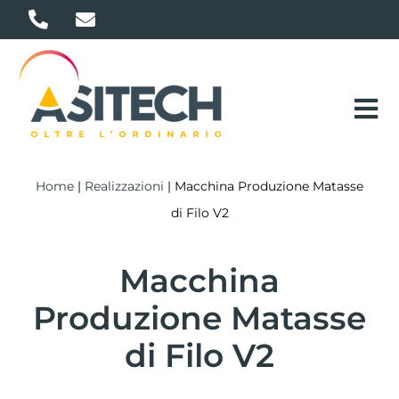
Salta
al
contenuto
Tog
Nav
COSA FACCIAMO
Home
|
Realizzazioni
|
Macchina Produzione Matasse
di Filo V2
SERVIZI
REALIZZAZIONI
Macchina
Produzione Matasse
CHI SIAMO
di Filo V2
CONTATTI