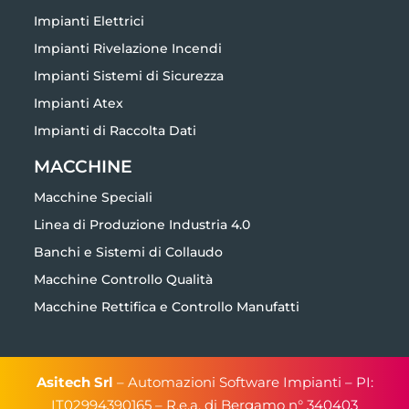
Impianti Rivelazione Incendi
Impianti Sistemi di Sicurezza
Impianti Atex
Impianti di Raccolta Dati
MACCHINE
Macchine Speciali
Linea di Produzione Industria 4.0
Banchi e Sistemi di Collaudo
Macchine Controllo Qualità
Macchine Rettifica e Controllo Manufatti
Asitech Srl
– Automazioni Software Impianti – PI:
IT02994390165 – R.e.a. di Bergamo n° 340403
Cookie policy
–
Privacy Policy
| © Copyright 2026