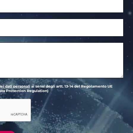
ei dati personali
ai sensi degli artt. 13-14 del Regolamento UE
ta Protection Regulation)