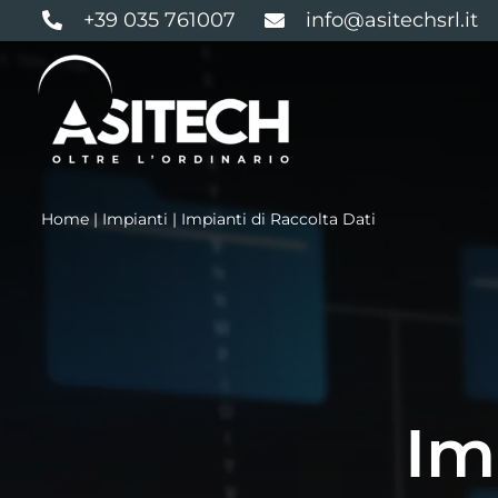
Salta
+39 035 761007
info@asitechsrl.it
al
contenuto
Home
|
Impianti
|
Impianti di Raccolta Dati
Im