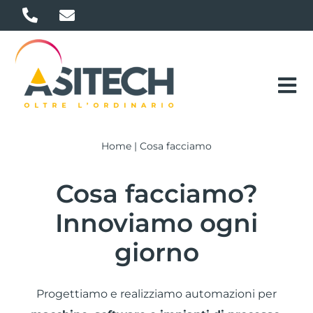
Salta
al
contenuto
Tog
Nav
COSA FACCIAMO
Home
|
Cosa facciamo
SERVIZI
Cosa facciamo?
REALIZZAZIONI
Innoviamo ogni
giorno
CHI SIAMO
CONTATTI
Progettiamo e realizziamo automazioni per