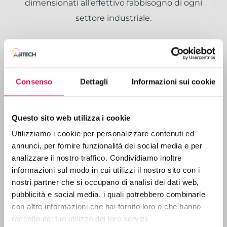
dimensionati all’effettivo fabbisogno di ogni
settore industriale.
Consenso
Dettagli
Informazioni sui cookie
MACCHINE
Questo sito web utilizza i cookie
Utilizziamo i cookie per personalizzare contenuti ed
annunci, per fornire funzionalità dei social media e per
analizzare il nostro traffico. Condividiamo inoltre
Le nostre macchine non si trovano sul mercato.
informazioni sul modo in cui utilizzi il nostro sito con i
Sono progettate e realizzate su misura per
nostri partner che si occupano di analisi dei dati web,
soddisfare le esigenze specifiche dei clienti.
pubblicità e social media, i quali potrebbero combinarle
con altre informazioni che hai fornito loro o che hanno
raccolto dal tuo utilizzo dei loro servizi.