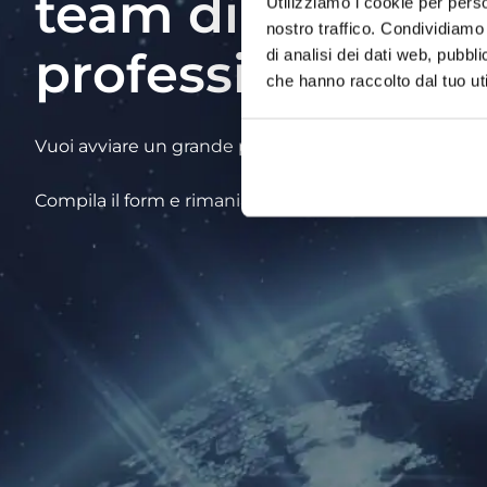
team di
Utilizziamo i cookie per perso
nostro traffico. Condividiamo 
professionisti!
di analisi dei dati web, pubbl
che hanno raccolto dal tuo uti
Vuoi avviare un grande progetto insieme a noi?
Compila il form e rimaniamo in contatto.