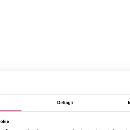
Dettagli
o
ookie